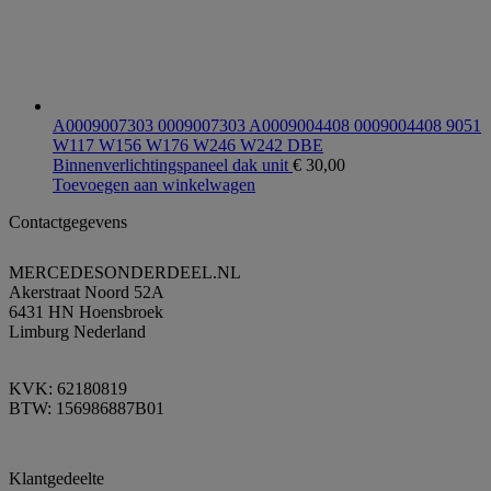
A0009007303 0009007303 A0009004408 0009004408 9051
W117 W156 W176 W246 W242 DBE
Binnenverlichtingspaneel dak unit
€
30,00
Toevoegen aan winkelwagen
Contactgegevens
MERCEDESONDERDEEL.NL
Akerstraat Noord 52A
6431 HN Hoensbroek
Limburg Nederland
KVK: 62180819
BTW: 156986887B01
Klantgedeelte