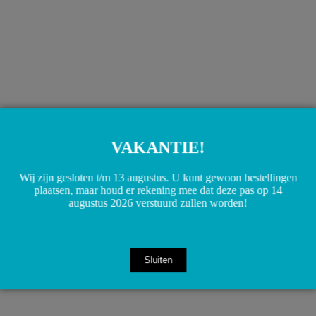
A2462900112 2462900112 W117 W156 W176 W242 W246
Koppeling cilinder
€
25,00
VAKANTIE!
Toevoegen aan winkelwagen
Wij zijn gesloten t/m 13 augustus. U kunt gewoon bestellingen
plaatsen, maar houd er rekening mee dat deze pas op 14
augustus 2026 verstuurd zullen worden!
Sluiten