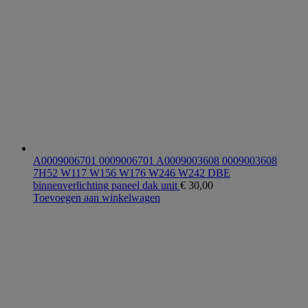
A0009006701 0009006701 A0009003608 0009003608
7H52 W117 W156 W176 W246 W242 DBE
binnenverlichting paneel dak unit
€
30,00
Toevoegen aan winkelwagen