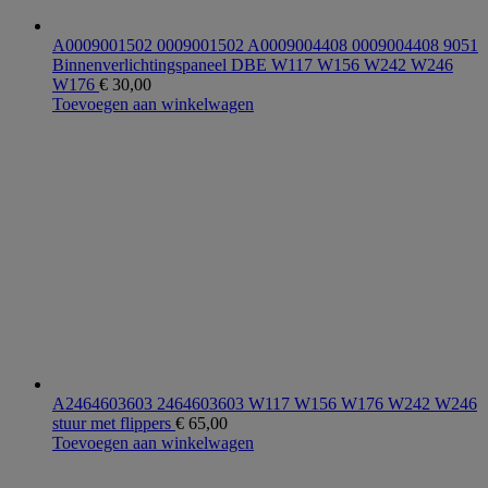
A0009001502 0009001502 A0009004408 0009004408 9051
Binnenverlichtingspaneel DBE W117 W156 W242 W246
W176
€
30,00
Toevoegen aan winkelwagen
A2464603603 2464603603 W117 W156 W176 W242 W246
stuur met flippers
€
65,00
Toevoegen aan winkelwagen