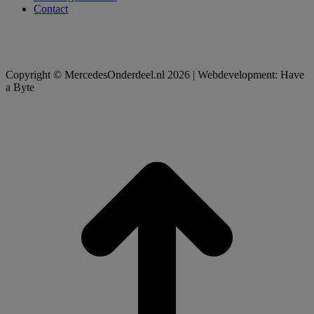
Contact
Copyright © MercedesOnderdeel.nl 2026 | Webdevelopment: Have
a Byte
t
T