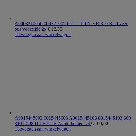
A0003210050 0003210050 611 T1 TN 309 310 Blad veer
bus voorzijde 2x
€
12,50
Toevoegen aan winkelwagen
A0015445003 0015445003 A0015445103 0015445103 309
310 L508 D LF911 B Achterlichten set
€
100,00
Toevoegen aan winkelwagen