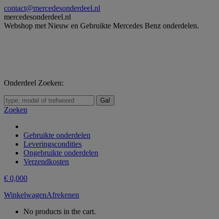
Skip
contact@mercedesonderdeel.nl
to
mercedesonderdeel.nl
content
Webshop met Nieuw en Gebruikte Mercedes Benz onderdelen.
Onderdeel Zoeken:
Zoeken:
Zoeken
Gebruikte onderdelen
Leveringscondities
Ongebruikte onderdelen
Verzendkosten
€
0,00
0
Winkelwagen
Afrekenen
No products in the cart.