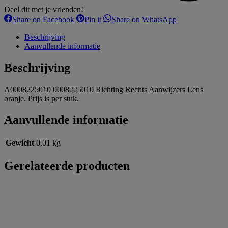
Deel dit met je vrienden!
Share
Share
Share
Share on Facebook
Pin it
Share on WhatsApp
on
on
on
Facebook
Pinterest
WhatsApp
Beschrijving
Aanvullende informatie
Beschrijving
A0008225010 0008225010 Richting Rechts Aanwijzers Lens
oranje. Prijs is per stuk.
Aanvullende informatie
Gewicht
0,01 kg
Gerelateerde producten