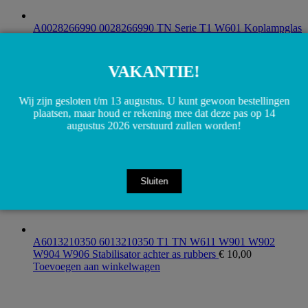
A0028266990 0028266990 TN Serie T1 W601 Koplampglas
links/rechts
€
50,00
Toevoegen aan winkelwagen
VAKANTIE!
Wij zijn gesloten t/m 13 augustus. U kunt gewoon bestellingen
plaatsen, maar houd er rekening mee dat deze pas op 14
augustus 2026 verstuurd zullen worden!
Sluiten
A6013210350 6013210350 T1 TN W611 W901 W902
W904 W906 Stabilisator achter as rubbers
€
10,00
Toevoegen aan winkelwagen