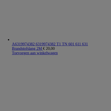
A6319974382 6319974382 T1 TN 601 611 631
Brandstofslang 2M
€
20,00
Toevoegen aan winkelwagen