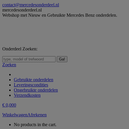
Skip
contact@mercedesonderdeel.nl
to
mercedesonderdeel.nl
content
Webshop met Nieuw en Gebruikte Mercedes Benz onderdelen.
Onderdeel Zoeken:
Zoeken:
Zoeken
Gebruikte onderdelen
Leveringscondities
Ongebruikte onderdelen
Verzendkosten
€
0,00
0
Winkelwagen
Afrekenen
No products in the cart.