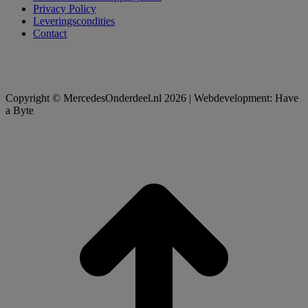
Privacy Policy
Leveringscondities
Contact
Copyright © MercedesOnderdeel.nl 2026 | Webdevelopment: Have
a Byte
t
T