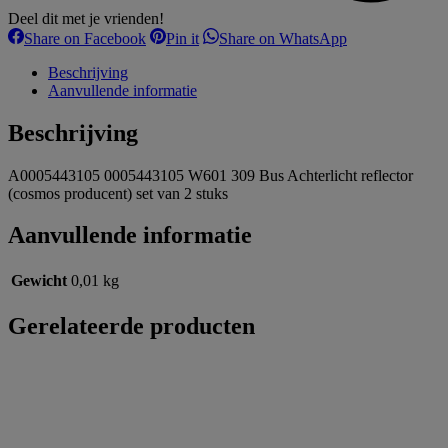
Deel dit met je vrienden!
Share
Share
Share
Share on Facebook
Pin it
Share on WhatsApp
on
on
on
Facebook
Pinterest
WhatsApp
Beschrijving
Aanvullende informatie
Beschrijving
A0005443105 0005443105 W601 309 Bus Achterlicht reflector
(cosmos producent) set van 2 stuks
Aanvullende informatie
Gewicht
0,01 kg
Gerelateerde producten