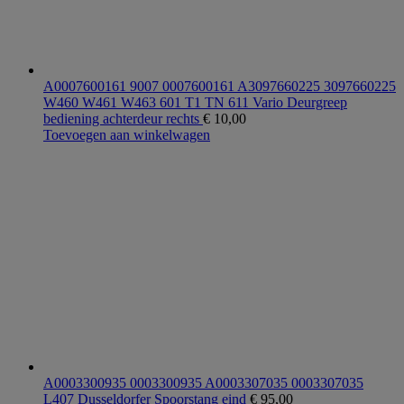
A0007600161 9007 0007600161 A3097660225 3097660225
W460 W461 W463 601 T1 TN 611 Vario Deurgreep
bediening achterdeur rechts
€
10,00
Toevoegen aan winkelwagen
A0003300935 0003300935 A0003307035 0003307035
L407 Dusseldorfer Spoorstang eind
€
95,00