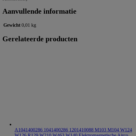
Aanvullende informatie
Gewicht
0,01 kg
Gerelateerde producten
A1041400286 1041400286 1201410088 M103 M104 W124
W126 R129 W210 W463 W140 Elektromagnetische Airco