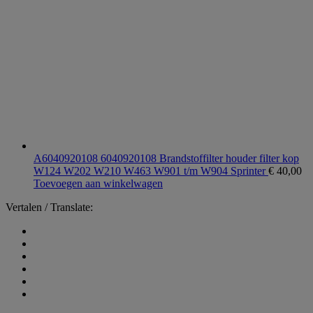
A6040920108 6040920108 Brandstoffilter houder filter kop
W124 W202 W210 W463 W901 t/m W904 Sprinter
€
40,00
Toevoegen aan winkelwagen
Vertalen / Translate: