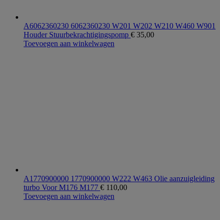
A6062360230 6062360230 W201 W202 W210 W460 W901
Houder Stuurbekrachtigingspomp
€
35,00
Toevoegen aan winkelwagen
A1770900000 1770900000 W222 W463 Olie aanzuigleiding
turbo Voor M176 M177
€
110,00
Toevoegen aan winkelwagen