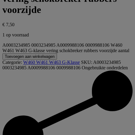
voorzijde
€
7,50
1 op voorraad
A0003234985 0003234985 A0009988106 0009988106 W460
W461 W463 G-klasse vering schokbreker rubbers voorzijde aantal
Toevoegen aan winkelwagen
Categorie:
W460 W461 W463 G-Klasse
SKU:
A0003234985
0003234985 A0009988106 0009988106
Ongebruikte onderdelen