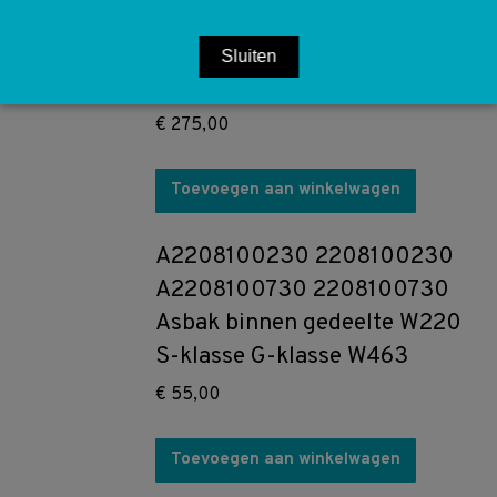
Leerlauf regulierung
stationair ELR relais W124
Sluiten
W463 300D
€
275,00
Toevoegen aan winkelwagen
A2208100230 2208100230
A2208100730 2208100730
Asbak binnen gedeelte W220
S-klasse G-klasse W463
€
55,00
Toevoegen aan winkelwagen