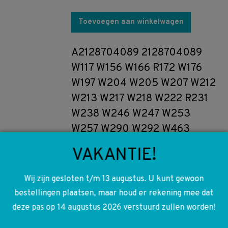
Toevoegen aan winkelwagen
A2128704089 2128704089
W117 W156 W166 R172 W176
W197 W204 W205 W207 W212
W213 W217 W218 W222 R231
W238 W246 W247 W253
W257 W290 W292 W463
W906 GPS Splitter Weiche
VAKANTIE!
€
35,00
Wij zijn gesloten t/m 13 augustus. U kunt gewoon
Toevoegen aan winkelwagen
bestellingen plaatsen, maar houd er rekening mee dat
deze pas op 14 augustus 2026 verstuurd zullen worden!
A0075459632 0075459632