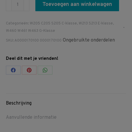
A0000170100
Toevoegen aan winkelwagen
0000170100
M139
Categorieën:
W205 C205 S205 C-klasse
,
W213 S213 E-klasse
,
M177
W460 W461 W463 G-Klasse
OM654
Ongebruikte onderdelen
SKU:
A0000170100 0000170100
OM656
oa
Deel dit met je vrienden!
W205
W213
Share
Share
Share
W463
on
on
on
Pakking
Facebook
Pinterest
WhatsApp
distributiehuis
aantal
Beschrijving
Aanvullende informatie