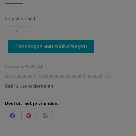
2 op voorraad
A2108200151
A2086801736
Toevoegen aan winkelwagen
2108200151
2086801736
W208
Categorie:
W208 CLK
CLK
SKU:
A2108200151 A2086801736 2108200151 2086801736
Bedieningsknoppen
Gebruikte onderdelen
Wortelnotenhout
Paneel
Deel dit met je vrienden!
Middenconsole
aantal
Share
Share
Share
on
on
on