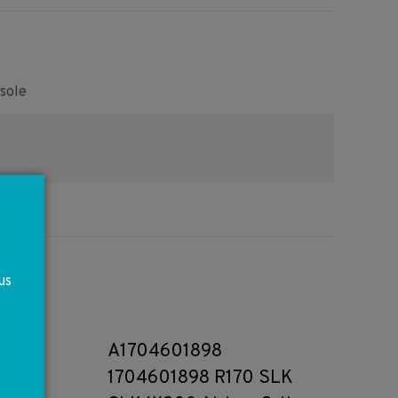
Facebook
Pinterest
WhatsApp
sole
us
A1704601898
1704601898 R170 SLK