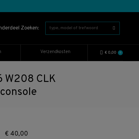
nderdeel Zoeken:
n
Verzendkosten
€
0,00
0
6 W208 CLK
console
€
40,00