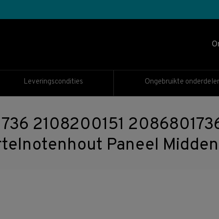
O
Leveringscondities
Ongebruikte onderdele
736 2108200151 208680173
telnotenhout Paneel Midden