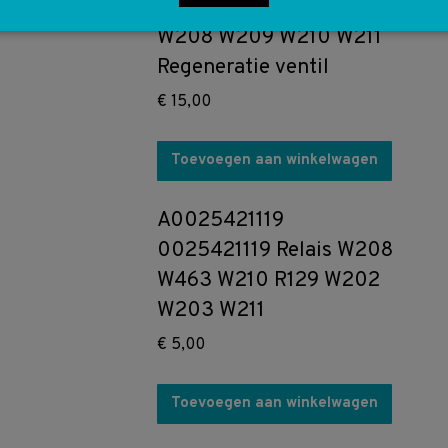
W140 R170 W202 W203
W208 W209 W210 W211
Regeneratie ventil
€
15,00
Toevoegen aan winkelwagen
A0025421119
0025421119 Relais W208
W463 W210 R129 W202
W203 W211
€
5,00
Toevoegen aan winkelwagen