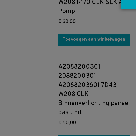
W208 R170 CLK SLK ABS
Pomp
€
60,00
Toevoegen aan winkelwagen
A2088200301
2088200301
A2088203601 7D43
W208 CLK
Binnenverlichting paneel
dak unit
€
50,00