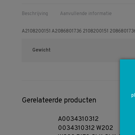
Beschrijving
Aanvullende informatie
A2108200151 A2086801736 2108200151 2086801736
Gewicht
p
Gerelateerde producten
A0034310312
0034310312 W202