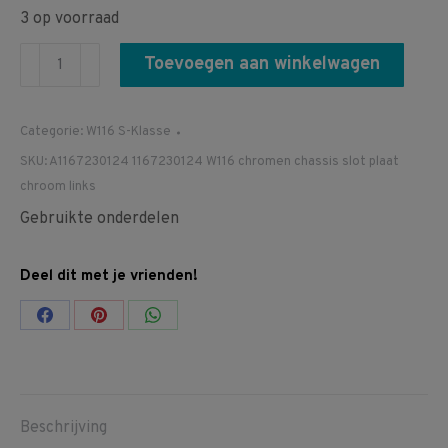
3 op voorraad
A1167230124
Toevoegen aan winkelwagen
1167230124
W116
Categorie:
W116 S-Klasse
chromen
SKU:
A1167230124 1167230124 W116 chromen chassis slot plaat
deur
chroom links
chassis
Gebruikte onderdelen
slot
plaat
Deel dit met je vrienden!
chroom
links
Share
Share
Share
aantal
on
on
on
Facebook
Pinterest
WhatsApp
Beschrijving