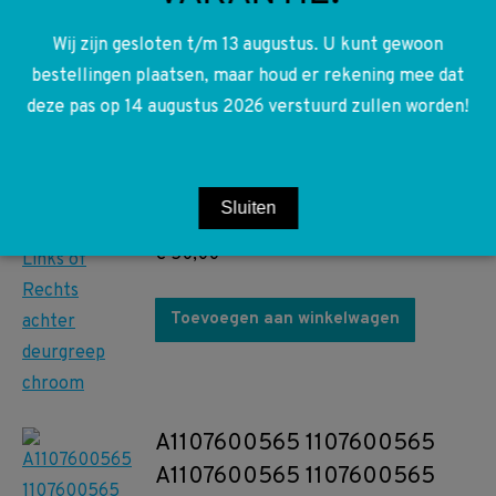
Toevoegen aan winkelwagen
Wij zijn gesloten t/m 13 augustus. U kunt gewoon
bestellingen plaatsen, maar houd er rekening mee dat
deze pas op 14 augustus 2026 verstuurd zullen worden!
A1167600059 1167600059
W116 S-klasse Links of Rechts
Sluiten
achter deurgreep chroom
€
50,00
Toevoegen aan winkelwagen
A1107600565 1107600565
A1107600565 1107600565