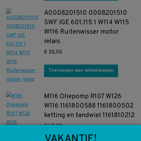
A0008201510 0008201510
SWF IGE 601.115 1 W114 W115
W116 Ruitenwisser motor
relais
€
30,00
Toevoegen aan winkelwagen
M116 Oliepomp R107 W126
W116 1161800588 1161800502
ketting en tandwiel 1161810212
€
60,00
VAKANTIE!