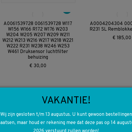
A0061539728 0061539728 W117
A0004204304 00
W156 W166 R172 W176 W203
R231 SL Remblokke
W204 W205 W207 W209 W211
€
185,00
W212 W213 W216 W217 W218 W221
W222 R231 W238 W246 W253
W461 Druksensor luchtfilter
behuizing
€
30,00
VAKANTIE!
Wij zijn gesloten t/m 13 augustus. U kunt gewoon bestellingen
laatsen, maar houd er rekening mee dat deze pas op 14 august
2026 verstuurd zullen worden!