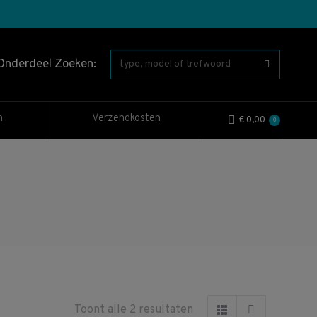
Onderdeel Zoeken:
n
Verzendkosten
€
0,00
0
Gesorteerd
Toont alle 2 resultaten