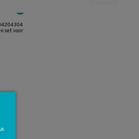
op
nieuwste
04204304
n set voor
us