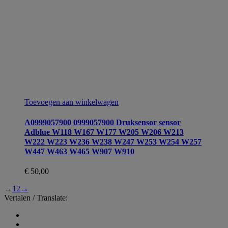
Toevoegen aan winkelwagen
A0999057900 0999057900 Druksensor sensor
Adblue W118 W167 W177 W205 W206 W213
W222 W223 W236 W238 W247 W253 W254 W257
W447 W463 W465 W907 W910
€
50,00
→
1
2
→
Vertalen / Translate: