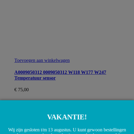
Toevoegen aan winkelwagen
A0009050312 0009050312 W118 W177 W247
Temperatuur sensor
€
75,00
VAKANTIE!
Wij zijn gesloten t/m 13 augustus. U kunt gewoon bestellingen