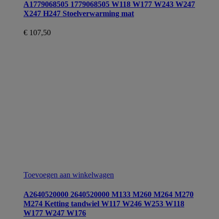
A1779068505 1779068505 W118 W177 W243 W247
X247 H247 Stoelverwarming mat
€
107,50
Toevoegen aan winkelwagen
A2640520000 2640520000 M133 M260 M264 M270
M274 Ketting tandwiel W117 W246 W253 W118
W177 W247 W176