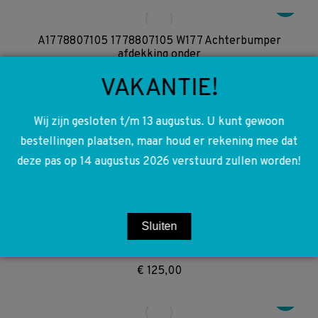
A1778807105 1778807105 W177 Achterbumper
afdekking onder
€
125,00
VAKANTIE!
Wij zijn gesloten t/m 13 augustus. U kunt gewoon
A1668900400 1668900400 A1668900300 1668900300
bestellingen plaatsen, maar houd er rekening mee dat
W166 ML GLE Dakreling dakrails
deze pas op 14 augustus 2026 verstuurd zullen worden!
€
400,00
Sluiten
A1154610701 1154610701 A1154610405 1154610405
W114 W115 Stuurhuis stuur huis (niet bekracht)
€
125,00