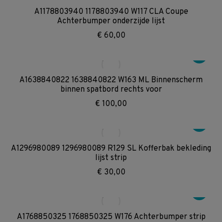
A1178803940 1178803940 W117 CLA Coupe
Achterbumper onderzijde lijst
€
60,00
A1638840822 1638840822 W163 ML Binnenscherm
binnen spatbord rechts voor
€
100,00
A1296980089 1296980089 R129 SL Kofferbak bekleding
lijst strip
€
30,00
A1768850325 1768850325 W176 Achterbumper strip