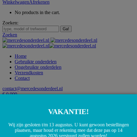
Winkelwagen
Afrekenen
No products in the cart.
Zoeken:
Zoeken
Home
Gebruikte onderdelen
Ongebruikte onderdelen
Verzendkosten
Contact
contact@mercedesonderdeel.nl
€
0,00
0
Winkelwagen
Afrekenen
VAKANTIE!
No products in the cart.
Wij zijn gesloten t/m 13 augustus. U kunt gewoon bestellingen
contact@mercedesonderdeel.nl
plaatsen, maar houd er rekening mee dat deze pas op 14
€
0,00
0
augustus 2026 verstuurd zullen worden!