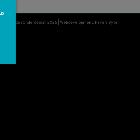
us
 © MercedesOnderdeel.nl 2026 | Webdevelopment: Have a Byte