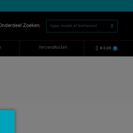
Onderdeel Zoeken:
n
Verzendkosten
€
0,00
0