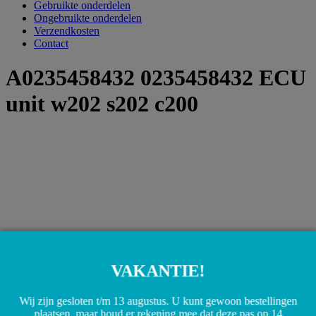
Gebruikte onderdelen
Ongebruikte onderdelen
Verzendkosten
Contact
A0235458432 0235458432 ECU
unit w202 s202 c200
VAKANTIE!
Wij zijn gesloten t/m 13 augustus. U kunt gewoon bestellingen
plaatsen, maar houd er rekening mee dat deze pas op 14