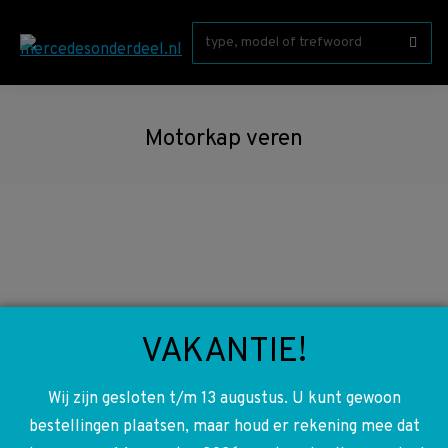
Zoeken:
Motorkap veren
VAKANTIE!
Wij zijn gesloten t/m 13 augustus. U kunt gewoon
Copyright © MercedesOnderdeel.nl 2026 | Webdevelopment: Have a
bestellingen plaatsen, maar houd er rekening mee dat
Byte