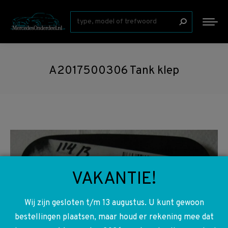
Zoeken:
A2017500306 Tank klep
VAKANTIE!
Wij zijn gesloten t/m 13 augustus. U kunt gewoon
bestellingen plaatsen, maar houd er rekening mee dat