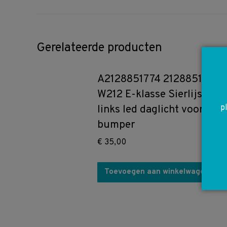
Gerelateerde producten
A2128851774 2128851774
W212 E-klasse Sierlijst
p
links led daglicht voor
bumper
€
35,00
Toevoegen aan winkelwagen