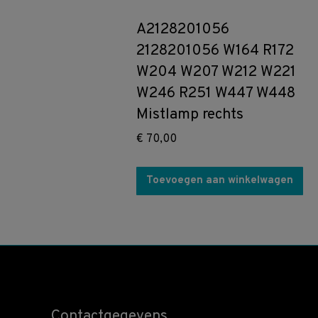
A2128201056
2128201056 W164 R172
W204 W207 W212 W221
W246 R251 W447 W448
Mistlamp rechts
€
70,00
Toevoegen aan winkelwagen
Contactgegevens