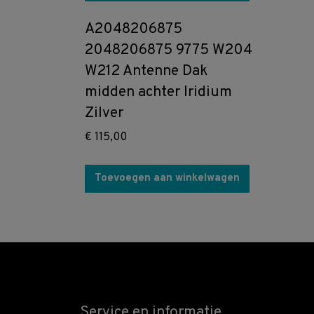
A2048206875
2048206875 9775 W204
W212 Antenne Dak
midden achter Iridium
Zilver
€
115,00
Toevoegen aan winkelwagen
Service en informatie