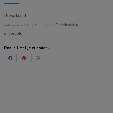
Uitverkocht
Ongebruikte
Categorie:
W212 S212 E-Klasse
onderdelen
Deel dit met je vrienden!
Share
Share
Share
on
on
on
Facebook
Pinterest
WhatsApp