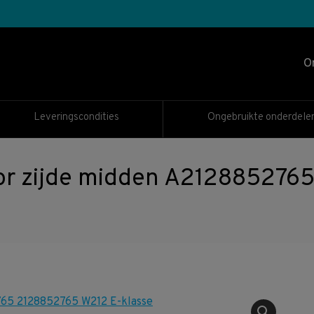
O
Leveringscondities
Ongebruikte onderdele
or zijde midden A212885276