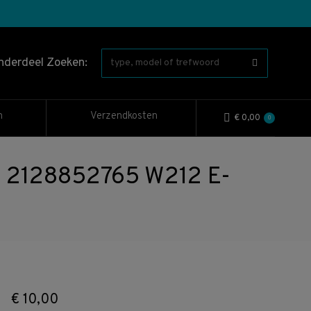
nderdeel Zoeken:
n
Verzendkosten
€
0,00
0
5 2128852765 W212 E-
€
10,00