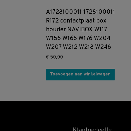
A1728100011 1728100011
R172 contactplaat box
houder NAVIBOX W117
W156 W166 W176 W204
W207 W212 W218 W246
€
50,00
Toevoegen aan winkelwagen
Klantgedeelte