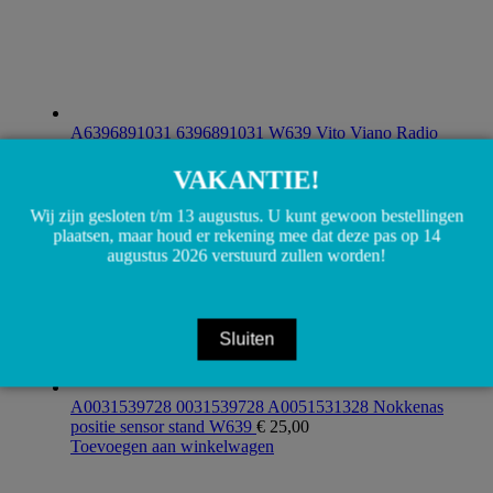
A6396891031 6396891031 W639 Vito Viano Radio
Navigatie bevestiging
€
15,00
Toevoegen aan winkelwagen
VAKANTIE!
Wij zijn gesloten t/m 13 augustus. U kunt gewoon bestellingen
plaatsen, maar houd er rekening mee dat deze pas op 14
augustus 2026 verstuurd zullen worden!
Sluiten
A0031539728 0031539728 A0051531328 Nokkenas
positie sensor stand W639
€
25,00
Toevoegen aan winkelwagen