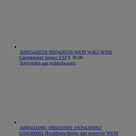
A9065420518 9065420518 W639 W463 W906
Giermoment Sensor ESP
€
30,00
Toevoegen aan winkelwagen
A0004316901 0004316901 A6394300002
6394300002 Hoofdremcilinder met reservoir W639