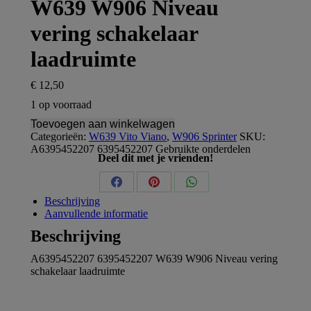
W639 W906 Niveau
vering schakelaar
laadruimte
€
12,50
1 op voorraad
Toevoegen aan winkelwagen
Categorieën:
W639 Vito Viano
,
W906 Sprinter
SKU:
A6395452207 6395452207
Gebruikte onderdelen
Deel dit met je vrienden!
Share
Share
Share
Beschrijving
on
on
on
Aanvullende informatie
Beschrijving
Facebook
Pinterest
WhatsApp
A6395452207 6395452207 W639 W906 Niveau vering
schakelaar laadruimte