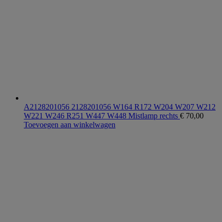
A2128201056 2128201056 W164 R172 W204 W207 W212
W221 W246 R251 W447 W448 Mistlamp rechts
€
70,00
Toevoegen aan winkelwagen