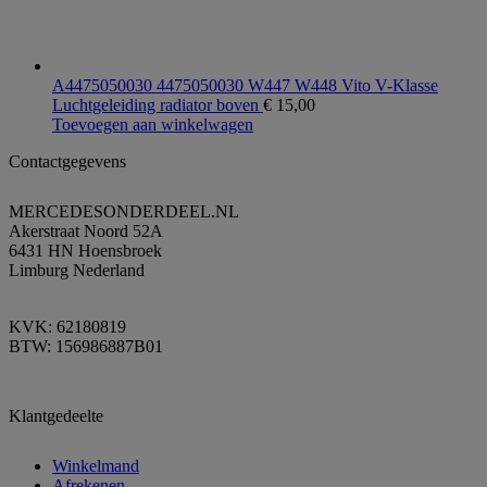
A4475050030 4475050030 W447 W448 Vito V-Klasse
Luchtgeleiding radiator boven
€
15,00
Toevoegen aan winkelwagen
Contactgegevens
MERCEDESONDERDEEL.NL
Akerstraat Noord 52A
6431 HN Hoensbroek
Limburg Nederland
KVK: 62180819
BTW: 156986887B01
Klantgedeelte
Winkelmand
Afrekenen