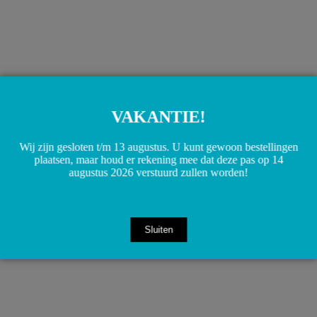
VAKANTIE!
A0014711430 0014711430 W204 W205 W206 W207 W212
W217 W218 W222 Brandstofpomp bajonet sluitring
€
15,00
Wij zijn gesloten t/m 13 augustus. U kunt gewoon bestellingen
Toevoegen aan winkelwagen
plaatsen, maar houd er rekening mee dat deze pas op 14
augustus 2026 verstuurd zullen worden!
Sluiten