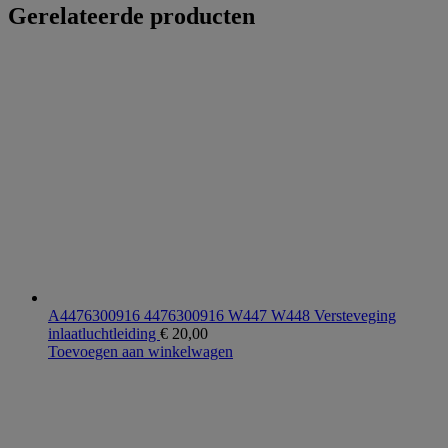
Gerelateerde producten
A4476300916 4476300916 W447 W448 Versteveging
inlaatluchtleiding
€
20,00
Toevoegen aan winkelwagen