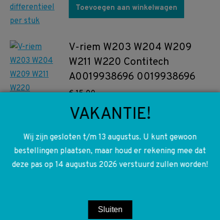
Toevoegen aan winkelwagen
V-riem W203 W204 W209
W211 W220 Contitech
A0019938696 0019938696
€
15,00
VAKANTIE!
Toevoegen aan winkelwagen
Wij zijn gesloten t/m 13 augustus. U kunt gewoon
bestellingen plaatsen, maar houd er rekening mee dat
A2036904862 2036904862
deze pas op 14 augustus 2026 verstuurd zullen worden!
W203 S203 Spatbord lijst
rechts voor 772 Spinellsch
Avantgarde
Sluiten
€
15,00