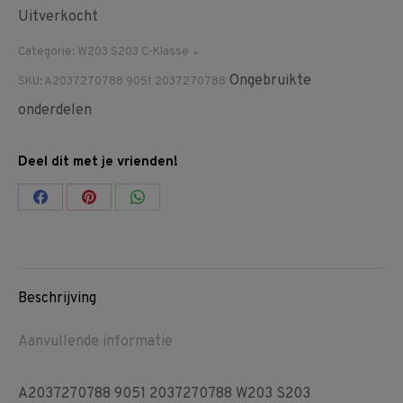
Uitverkocht
Categorie:
W203 S203 C-Klasse
Ongebruikte
SKU:
A2037270788 9051 2037270788
onderdelen
Deel dit met je vrienden!
Share
Share
Share
on
on
on
Facebook
Pinterest
WhatsApp
Beschrijving
Aanvullende informatie
A2037270788 9051 2037270788 W203 S203