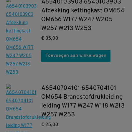
A6540103903 6540103903
Afdekking kettingkast OM654
OM656 W177 W247 W205
W257 W213 W253
€
35,00
Toevoegen aan winkelwagen
A6540704101 6540704101
OM654 Brandstofdrukleiding
leiding W177 W247 W118 W213
W257 W253
€
25,00