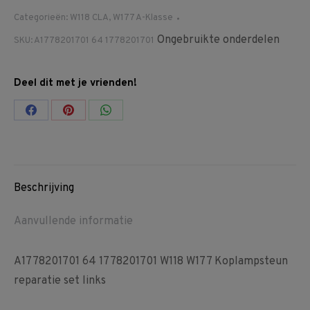
Categorieën:
W118 CLA
,
W177 A-Klasse
Ongebruikte onderdelen
SKU:
A1778201701 64 1778201701
Deel dit met je vrienden!
Share
Share
Share
on
on
on
Facebook
Pinterest
WhatsApp
Beschrijving
Aanvullende informatie
A1778201701 64 1778201701 W118 W177 Koplampsteun
reparatie set links