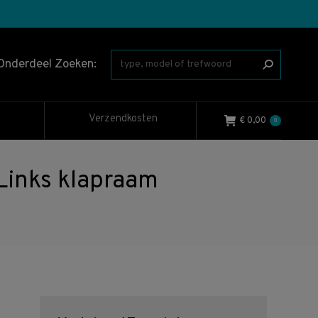
Onderdeel Zoeken:
Verzendkosten
€
0,00
0
inks klapraam