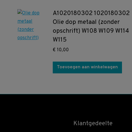
A1020180302 1020180302
Olie dop metaal (zonder
opschrift) W108 W109 W114
W115
€
10,00
Toevoegen aan winkelwagen
Klantgedeelte