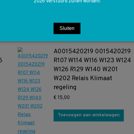
2026 verstuurd zullen worden!
€
50,00
Toevoegen aan winkelwagen
Sluiten
A0015420219 0015420219
6
R107 W114 W116 W123 W124
W126 R129 W140 W201
W202 Relais Klimaat
regeling
€
15,00
Toevoegen aan winkelwagen