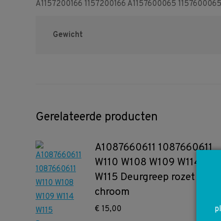
A1157200166 1157200166 A1157600065 1157600065 
Gewicht
Gerelateerde producten
A1087660611 1087660611
W110 W108 W109 W114
W115 Deurgreep rozet
chroom
p
€
15,00