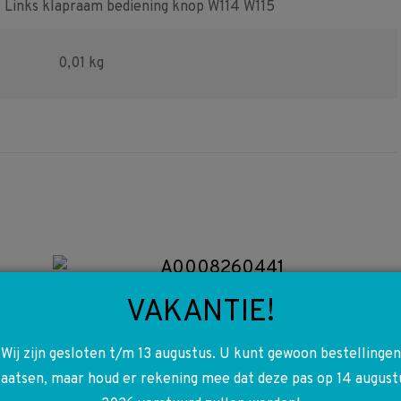
Links klapraam bediening knop W114 W115
0,01 kg
A0008260441
0008260441 W100 W108
VAKANTIE!
W109 W111 W113 W114 W115
Zijreflector geel zonder
Wij zijn gesloten t/m 13 augustus. U kunt gewoon bestellingen
stekker rechts voor
laatsen, maar houd er rekening mee dat deze pas op 14 august