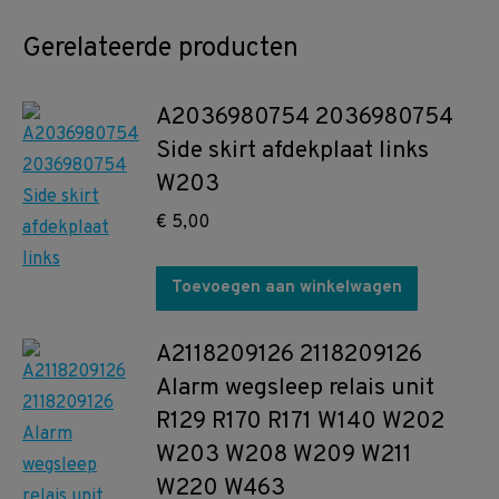
Gerelateerde producten
A2036980754 2036980754
Side skirt afdekplaat links
W203
€
5,00
Toevoegen aan winkelwagen
A2118209126 2118209126
Alarm wegsleep relais unit
R129 R170 R171 W140 W202
W203 W208 W209 W211
W220 W463