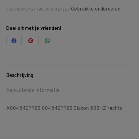
Gebruikte onderdelen
SKU:
A0045427720 0045427720
Deel dit met je vrienden!
Share
Share
Share
on
on
on
Facebook
Pinterest
WhatsApp
Beschrijving
Aanvullende informatie
A0045427720 0045427720 Claxon 500HZ rechts