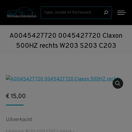
Zoeken:
A0045427720 0045427720 Claxon
500HZ rechts W203 S203 C203
€
15,00
Uitverkocht
Categorie:
W203 S203 C203 C-klasse