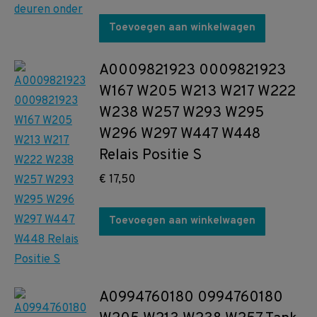
Toevoegen aan winkelwagen
A0009821923 0009821923
W167 W205 W213 W217 W222
W238 W257 W293 W295
W296 W297 W447 W448
Relais Positie S
€
17,50
Toevoegen aan winkelwagen
A0994760180 0994760180