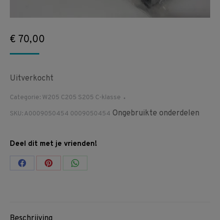
€
70,00
Uitverkocht
Categorie:
W205 C205 S205 C-klasse
Ongebruikte onderdelen
SKU:
A0009050454 0009050454
Deel dit met je vrienden!
Share
Share
Share
on
on
on
Facebook
Pinterest
WhatsApp
Beschrijving