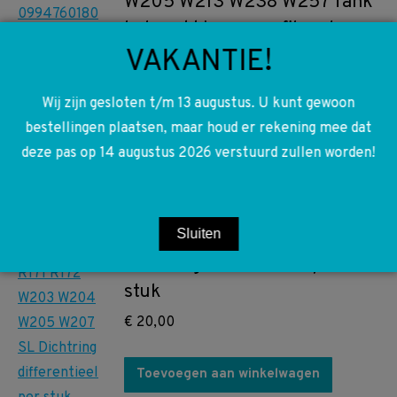
W205 W213 W238 W257 Tank
hals pakking geprofileerd
VAKANTIE!
€
10,00
Wij zijn gesloten t/m 13 augustus. U kunt gewoon
Toevoegen aan winkelwagen
bestellingen plaatsen, maar houd er rekening mee dat
deze pas op 14 augustus 2026 verstuurd zullen worden!
A2309970346 2309970346
R230 W166 R171 R172 W203
Sluiten
W204 W205 W207 SL
Dichtring differentieel per
stuk
€
20,00
Toevoegen aan winkelwagen