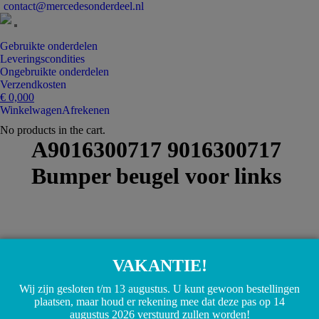
contact@mercedesonderdeel.nl
Gebruikte onderdelen
Leveringscondities
Ongebruikte onderdelen
Verzendkosten
€
0,00
0
Winkelwagen
Afrekenen
No products in the cart.
A9016300717 9016300717
Bumper beugel voor links
VAKANTIE!
Wij zijn gesloten t/m 13 augustus. U kunt gewoon bestellingen
plaatsen, maar houd er rekening mee dat deze pas op 14
augustus 2026 verstuurd zullen worden!