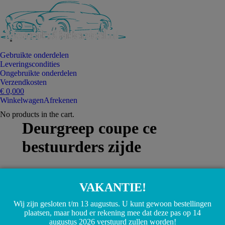
Gebruikte onderdelen
Leveringscondities
Ongebruikte onderdelen
Verzendkosten
€
0,00
0
Winkelwagen
Afrekenen
No products in the cart.
Deurgreep coupe ce
bestuurders zijde
VAKANTIE!
Wij zijn gesloten t/m 13 augustus. U kunt gewoon bestellingen
plaatsen, maar houd er rekening mee dat deze pas op 14
augustus 2026 verstuurd zullen worden!