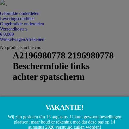
Gebruikte onderdelen
Leveringscondities
Ongebruikte onderdelen
Verzendkosten
€
0,00
0
Winkelwagen
Afrekenen
No products in the cart.
A2196980778 2196980778
Beschermfolie links
achter spatscherm
VAKANTIE!
Wij zijn gesloten t/m 13 augustus. U kunt gewoon bestellingen
plaatsen, maar houd er rekening mee dat deze pas op 14
Copyright © MercedesOnderdeel.nl 2026 |
augustus 2026 verstuurd zullen worden!